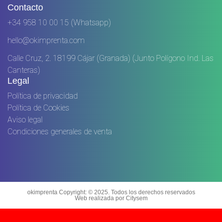
Contacto
+34 958 10 00 15 (Whatsapp)
hello@okimprenta.com
Calle Cruz, 2. 18199 Cájar (Granada) (Junto Polígono Ind. Las
Canteras)
Legal
Política de privacidad
Política de Cookies
Aviso legal
Condiciones generales de venta
okimprenta Copyright: © 2025. Todos los derechos reservados
Web realizada por Citysem