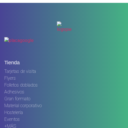
Tienda
Tarjetas de visita
Flyers
Folletos doblados
Adhesivos
Gran formato
Material corporativo
Hostelería
Eventos
+MÁS