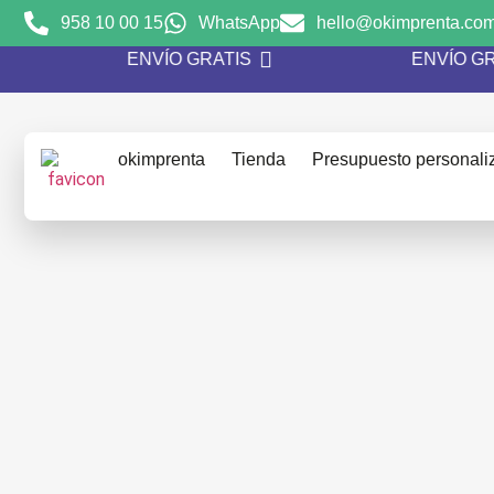
958 10 00 15
WhatsApp
hello@okimprenta.co
ENVÍO GRATIS
ENVÍO 
okimprenta
Tienda
Presupuesto personali