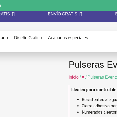
m
GRATIS
ENVÍO GRATIS
zado
Diseño Gráfico
Acabados especiales
Pulseras E
Inicio
/
♥
/ Pulseras Event
Ideales para control d
Resistentes al agua
Cierre adhesivo per
Numeradas aleatoria