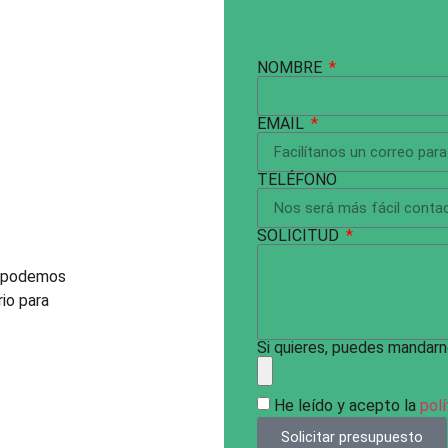
NOMBRE
EMAIL
TELÉFONO
SOLICITUD
e podemos
rio para
Si quieres, puedes mandarn
He leído y acepto la
polí
Solicitar presupuesto