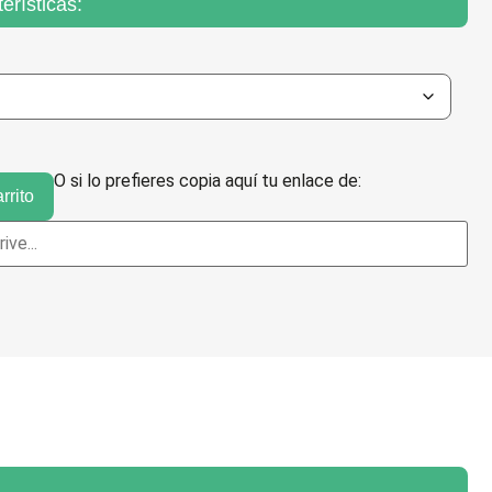
erísticas:
O si lo prefieres copia aquí tu enlace de:
rrito